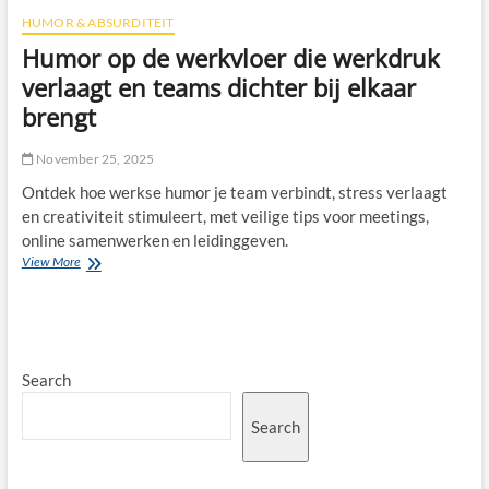
HUMOR & ABSURDITEIT
Humor op de werkvloer die werkdruk
verlaagt en teams dichter bij elkaar
brengt
November 25, 2025
Ontdek hoe werkse humor je team verbindt, stress verlaagt
en creativiteit stimuleert, met veilige tips voor meetings,
online samenwerken en leidinggeven.
Humor
View More
op
de
werkvloer
die
werkdruk
Search
verlaagt
en
teams
Search
dichter
bij
elkaar