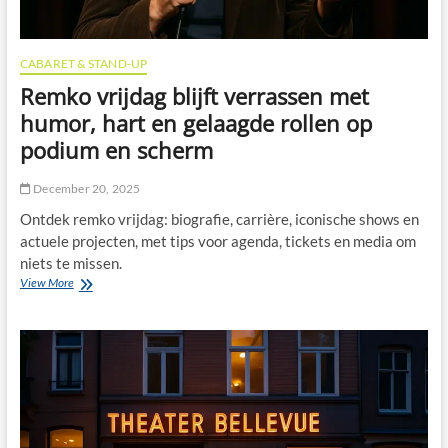
CABARET & STAND-UP
Remko vrijdag blijft verrassen met
humor, hart en gelaagde rollen op
podium en scherm
December 20, 2025
Ontdek remko vrijdag: biografie, carrière, iconische shows en
actuele projecten, met tips voor agenda, tickets en media om
niets te missen.
Remko
View More
vrijdag
blijft
verrassen
met
humor,
hart
en
gelaagde
rollen