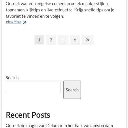
Ontdek wat een engelse comedian uniek maakt: stijlen,
topnamen, kijktips en live-etiquette. Krijg snelle tips om je
favoriet te vinden en te volgen.
Waarom
View More
engelse
comedians
Posts
met
Page
Page
Page
Next
1
2
…
6
droge
page
pagination
humor
en
ironie
harten
veroveren
Search
Search
Recent Posts
Ontdek de magie van Delamar in het hart van amsterdam