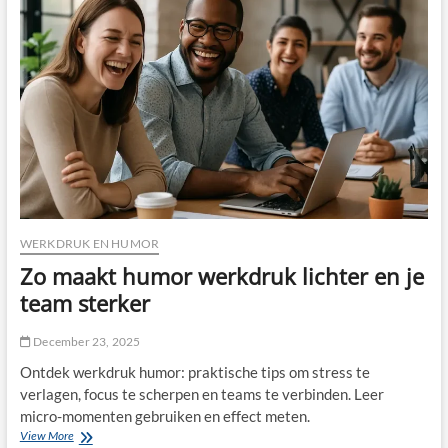
werkt
humor
voor
vertrouwen,
creativiteit
en
resultaat
WERKDRUK EN HUMOR
Zo maakt humor werkdruk lichter en je
team sterker
December 23, 2025
Ontdek werkdruk humor: praktische tips om stress te
verlagen, focus te scherpen en teams te verbinden. Leer
micro-momenten gebruiken en effect meten.
Zo
View More