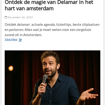
Ontdek de magie van Delamar in het
hart van amsterdam
December 26, 2025
Ontdek delamar: actuele agenda, tickettips, beste zitplaatsen
en parkeren. Alles wat je moet weten voor een zorgeloze
avond uit in Amsterdam.
Ontdek
View More
de
magie
van
Delamar
in
het
hart
van
amsterdam