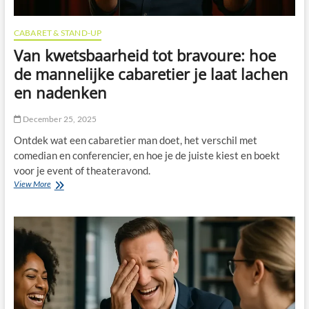
CABARET & STAND-UP
Van kwetsbaarheid tot bravoure: hoe
de mannelijke cabaretier je laat lachen
en nadenken
December 25, 2025
Ontdek wat een cabaretier man doet, het verschil met
comedian en conferencier, en hoe je de juiste kiest en boekt
voor je event of theateravond.
Van
View More
kwetsbaarheid
tot
bravoure:
hoe
de
mannelijke
cabaretier
je
laat
lachen