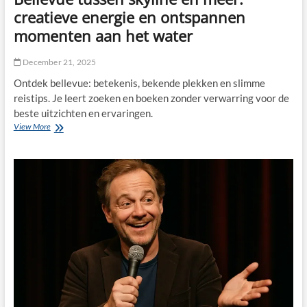
creatieve energie en ontspannen
momenten aan het water
December 21, 2025
Ontdek bellevue: betekenis, bekende plekken en slimme
reistips. Je leert zoeken en boeken zonder verwarring voor de
beste uitzichten en ervaringen.
Bellevue
View More
tussen
skyline
en
meer:
creatieve
energie
en
ontspannen
momenten
aan
het
water