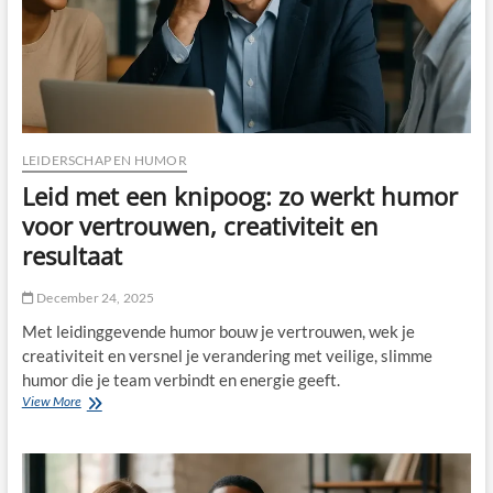
en
nadenken
LEIDERSCHAP EN HUMOR
Leid met een knipoog: zo werkt humor
voor vertrouwen, creativiteit en
resultaat
December 24, 2025
Met leidinggevende humor bouw je vertrouwen, wek je
creativiteit en versnel je verandering met veilige, slimme
humor die je team verbindt en energie geeft.
Leid
View More
met
een
knipoog:
zo