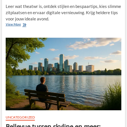
Leer wat theatwr is, ontdek stijlen en bespaartips, kies slimme
zitplaatsen en ervaar digitale vernieuwing. Krijg heldere tips
voor jouw ideale avond.
Ontdek
View More
de
magie
van
theater:
live
beleving,
vernieuwende
voorstellingen
en
de
schouwburg
van
nu
UNCATEGORIZED
Bellevue tussen skyline en meer: