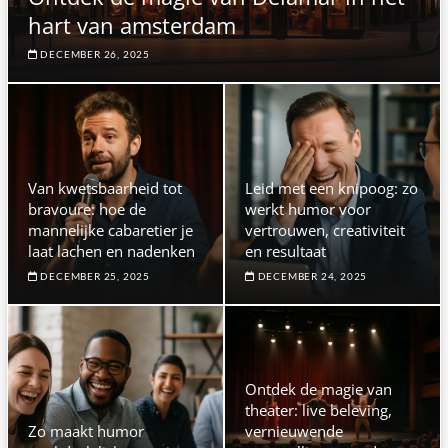
hart van amsterdam
DECEMBER 26, 2025
Van kwetsbaarheid tot
Leid met een knipoog: zo
bravoure: hoe de
werkt humor voor
mannelijke cabaretier je
vertrouwen, creativiteit
laat lachen en nadenken
en resultaat
DECEMBER 25, 2025
DECEMBER 24, 2025
Ontdek de magie van
theater: live beleving,
Zo maakt humor
vernieuwende