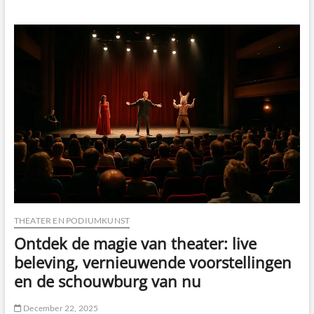
maakt
humor
werkdruk
lichter
en
je
team
sterker
THEATER EN PODIUMKUNST
Ontdek de magie van theater: live
beleving, vernieuwende voorstellingen
en de schouwburg van nu
December 22, 2025