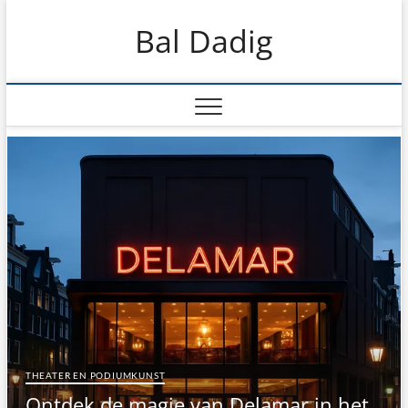
Skip
Bal Dadig
to
content
THEATER EN PODIUMKUNST
Ontdek de magie van Delamar in het