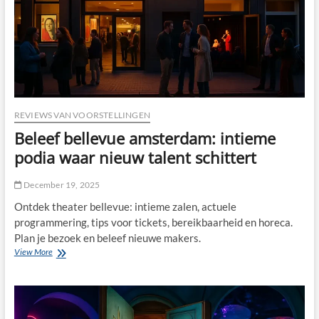
op
podium
en
scherm
REVIEWS VAN VOORSTELLINGEN
Beleef bellevue amsterdam: intieme
podia waar nieuw talent schittert
December 19, 2025
Ontdek theater bellevue: intieme zalen, actuele
programmering, tips voor tickets, bereikbaarheid en horeca.
Plan je bezoek en beleef nieuwe makers.
Beleef
View More
bellevue
amsterdam:
intieme
podia
waar