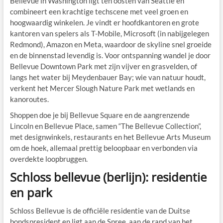
Bellevue in Washington ligt ten oosten van Seattle en
combineert een krachtige techscene met veel groen en
hoogwaardig winkelen. Je vindt er hoofdkantoren en grote
kantoren van spelers als T-Mobile, Microsoft (in nabijgelegen
Redmond), Amazon en Meta, waardoor de skyline snel groeide
en de binnenstad levendig is. Voor ontspanning wandel je door
Bellevue Downtown Park met zijn vijver en grasvelden, of
langs het water bij Meydenbauer Bay; wie van natuur houdt,
verkent het Mercer Slough Nature Park met wetlands en
kano­routes.
Shoppen doe je bij Bellevue Square en de aangrenzende
Lincoln en Bellevue Place, samen “The Bellevue Collection”,
met designwinkels, restaurants en het Bellevue Arts Museum
om de hoek, allemaal prettig beloopbaar en verbonden via
overdekte loopbruggen.
Schloss bellevue (berlijn): residentie
en park
Schloss Bellevue is de officiële residentie van de Duitse
bondspresident en ligt aan de Spree, aan de rand van het