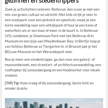
gezinnen en stedentrippers
Zoek je activiteiten rond een ‘Bellevue’, dan scoor je met een
mix van groen, cultuur en uitzicht. Met kids strijk je neer in
een stadspark voor een picknick en speeltuin, maak je een
korte wandeling naar een uitkijkpunt of huur je een kano of
waterfiets als er een baai of meer in de buurt is. In Bellevue
(VS) combineer je Downtown Park met het Bellevue Arts
Museum en een ijsje aan Meydenbauer Bay; in Berlijn loop je
van Schloss Bellevue zo Tiergarten in; in Brussel pak je het
BELvue Museum en het Warandepark mee.
Ben je meer een stedentripper, ga dan voor een galerij- of
museumbezoek, een streetart- of architectuurwandeling, een
rooftopbar bij zonsondergang en een foodmarket voor lokale
smaken.
[TIP] Tip:
Kom vroeg of bij zonsondergang; beste licht en
minder drukte.