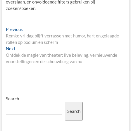
overslaan, en onvoldoende filters gebruiken bij
zoeken/boeken.
Post
Previous
Previous
post:
Remko vrijdag blijft verrassen met humor, hart en gelaagde
navigation
rollen op podium en scherm
Next
Next
post:
Ontdek de magie van theater: live beleving, vernieuwende
voorstellingen en de schouwburg van nu
Search
Search