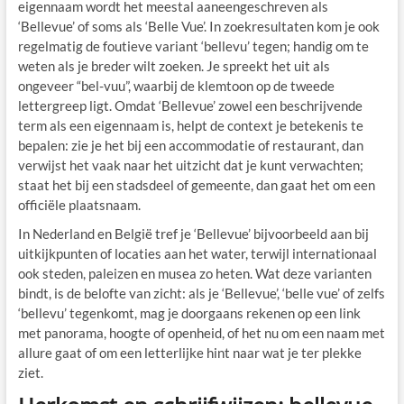
eigennaam wordt het meestal aaneengeschreven als
‘Bellevue’ of soms als ‘Belle Vue’. In zoekresultaten kom je ook
regelmatig de foutieve variant ‘bellevu’ tegen; handig om te
weten als je breder wilt zoeken. Je spreekt het uit als
ongeveer “bel-vuu”, waarbij de klemtoon op de tweede
lettergreep ligt. Omdat ‘Bellevue’ zowel een beschrijvende
term als een eigennaam is, helpt de context je betekenis te
bepalen: zie je het bij een accommodatie of restaurant, dan
verwijst het vaak naar het uitzicht dat je kunt verwachten;
staat het bij een stadsdeel of gemeente, dan gaat het om een
officiële plaatsnaam.
In Nederland en België tref je ‘Bellevue’ bijvoorbeeld aan bij
uitkijkpunten of locaties aan het water, terwijl internationaal
ook steden, paleizen en musea zo heten. Wat deze varianten
bindt, is de belofte van zicht: als je ‘Bellevue’, ‘belle vue’ of zelfs
‘bellevu’ tegenkomt, mag je doorgaans rekenen op een link
met panorama, hoogte of openheid, of het nu om een naam met
allure gaat of om een letterlijke hint naar wat je ter plekke
ziet.