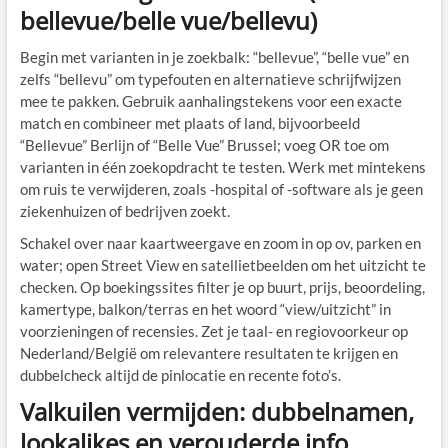
bellevue/belle vue/bellevu)
Begin met varianten in je zoekbalk: “bellevue”, “belle vue” en
zelfs “bellevu” om typefouten en alternatieve schrijfwijzen
mee te pakken. Gebruik aanhalingstekens voor een exacte
match en combineer met plaats of land, bijvoorbeeld
“Bellevue” Berlijn of “Belle Vue” Brussel; voeg OR toe om
varianten in één zoekopdracht te testen. Werk met mintekens
om ruis te verwijderen, zoals -hospital of -software als je geen
ziekenhuizen of bedrijven zoekt.
Schakel over naar kaartweergave en zoom in op ov, parken en
water; open Street View en satellietbeelden om het uitzicht te
checken. Op boekingssites filter je op buurt, prijs, beoordeling,
kamertype, balkon/terras en het woord “view/uitzicht” in
voorzieningen of recensies. Zet je taal- en regiovoorkeur op
Nederland/België om relevantere resultaten te krijgen en
dubbelcheck altijd de pinlocatie en recente foto’s.
Valkuilen vermijden: dubbelnamen,
lookalikes en verouderde info