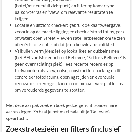
(hotel/museum/uitzichtpunt) en filter op kamertype,
balkon/terras en “view” om relevante resultaten te
krijgen.
Locatie en uitzicht checken: gebruik de kaartweergave,
zoom in op de exacte ligging en check afstand tot ov, park
of water; open Street View en satellietbeelden om te zien
of er écht uitzicht is of dat je op bouwkranen uitkijkt.
Valkuilen vermijden: let op lookalikes en dubbelnamen
(het BELvue Museum hotel Bellevue; “Schloss Bellevue” is
geen overnachtingsplek); lees recente recensies op
trefwoorden als view, noise, construction, parking en lift;
controleer fotodatums, openingstijden en eventuele
renovaties, en vergelijk info op minimaal twee platforms
om verouderde gegevens te spotten.
Met deze aanpak zoek en boek je doelgericht, zonder nare
verrassingen. Zo haal je het maximale uit je ‘Bellevue’-
speurtocht.
Zoekstrategieën en filters (inclusief