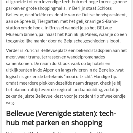
uitgroeide tot een levendige tech-hub met hoge torens, groene
parken en grote shoppingmalls. In Berlijn staat Schloss
Bellevue, de officiële residentie van de Duitse bondspresident,
aan de Spree bij Tiergarten, met het gelijknamige S-Bahn-
station om de hoek. In Brussel wandel je zo het BELvue
Museum binnen, pal naast het Koninklijk Paleis, waar je op een
toegankelijke manier door de Belgische geschiedenis loopt.
Verder is Zürich’s Bellevueplatz een bekend stadsplein aan het
meer, waar trams, terrassen en wandelpromenades
samenkomen. De naam duikt ook vaak op bij hotels en
uitkijkpunten in de Alpen en langs rivieren in de Benelux, wat
logisch is gezien de betekenis “mooi uitzicht”. Handige tip:
omdat meerdere plekken dezelfde naam dragen, check je bij
het plannen altijd even de regio of landaanduiding, zodat je
zeker de juiste Bellevue kiest voor je stedentrip of weekendje
weg.
Bellevue (Verenigde staten): tech-
hub met parken en shopping