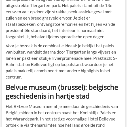
uitgestrekte Tiergarten-park. Het paleis stamt uit de 18e
eeuw en valt op door zijn strakke, neoklassieke gevel met
zuilen en een breed grasveld ervoor. Je ziet er
staatsbezoeken, ontvangstceremonies en het hijsen van de
presidentiële standaard; het interieur is normaal niet
toegankelijk, behalve tijdens sporadische open dagen.
Voor je bezoek is de combinatie ideaal: je bekijkt het paleis
van buiten, wandelt daarna door Tiergarten langs vijvers en
lanen en pakt een stukje rivierpromenade mee. Praktisch: S-
Bahn-station Bellevue ligt op loopafstand, waardoor je het
paleis makkelijk combineert met andere highlights in het
centrum.
Belvue museum (brussel): belgische
geschiedenis in hartje stad
Het BELvue Museum neemt je mee door de geschiedenis van
België, midden in het centrum naast het Koninklijk Paleis en
het Warandepark. In het statige voormalige Hotel Bellevue
ontdek je via themaruimtes hoe het land groeide rond