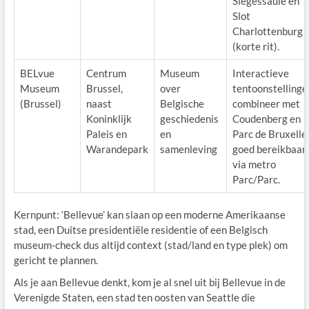
Siegessäule en
Slot
Charlottenburg
(korte rit).
BELvue
Centrum
Museum
Interactieve
Museum
Brussel,
over
tentoonstellinge
(Brussel)
naast
Belgische
combineer met
Koninklijk
geschiedenis
Coudenberg en
Paleis en
en
Parc de Bruxelle
Warandepark
samenleving
goed bereikbaar
via metro
Parc/Parc.
Kernpunt: ‘Bellevue’ kan slaan op een moderne Amerikaanse
stad, een Duitse presidentiële residentie of een Belgisch
museum-check dus altijd context (stad/land en type plek) om
gericht te plannen.
Als je aan Bellevue denkt, kom je al snel uit bij Bellevue in de
Verenigde Staten, een stad ten oosten van Seattle die