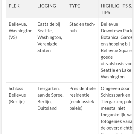
PLEK
LIGGING
TYPE
HIGHLIGHTS &
TIPS
Bellevue,
Eastside bij
Stad en tech-
Bellevue
Washington
Seattle,
hub
Downtown Park,
(VS)
Washington,
Botanical Garde
Verenigde
en shopping bij
Staten
Bellevue Square;
goede
uitvalsbasis voo
Seattle en Lake
Washington.
Schloss
Tiergarten,
Presidentiële
Omgeven door
Bellevue
aan de Spree,
residentie
Schlosspark en
(Berlijn)
Berlijn,
(neoklassiek
Tiergarten; palei
Duitsland
paleis)
meestal niet
toegankelijk, wel
fotogeniek vanaf
de oever; dichtbi