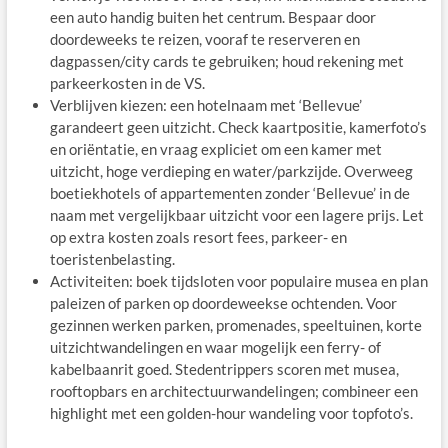
een auto handig buiten het centrum. Bespaar door
doordeweeks te reizen, vooraf te reserveren en
dagpassen/city cards te gebruiken; houd rekening met
parkeerkosten in de VS.
Verblijven kiezen: een hotelnaam met ‘Bellevue’
garandeert geen uitzicht. Check kaartpositie, kamerfoto’s
en oriëntatie, en vraag expliciet om een kamer met
uitzicht, hoge verdieping en water/parkzijde. Overweeg
boetiekhotels of appartementen zonder ‘Bellevue’ in de
naam met vergelijkbaar uitzicht voor een lagere prijs. Let
op extra kosten zoals resort fees, parkeer- en
toeristenbelasting.
Activiteiten: boek tijdsloten voor populaire musea en plan
paleizen of parken op doordeweekse ochtenden. Voor
gezinnen werken parken, promenades, speeltuinen, korte
uitzichtwandelingen en waar mogelijk een ferry- of
kabelbaanrit goed. Stedentrippers scoren met musea,
rooftopbars en architectuurwandelingen; combineer een
highlight met een golden-hour wandeling voor topfoto’s.