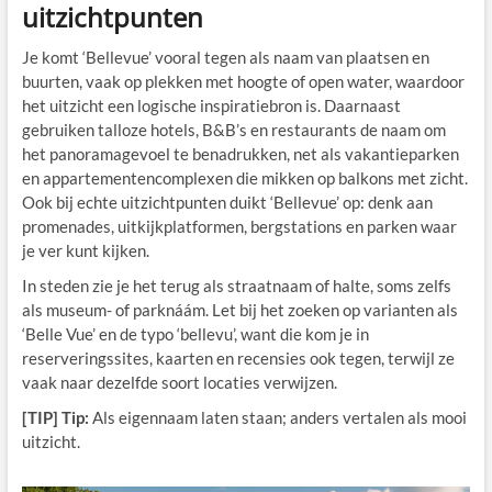
uitzichtpunten
Je komt ‘Bellevue’ vooral tegen als naam van plaatsen en
buurten, vaak op plekken met hoogte of open water, waardoor
het uitzicht een logische inspiratiebron is. Daarnaast
gebruiken talloze hotels, B&B’s en restaurants de naam om
het panoramagevoel te benadrukken, net als vakantieparken
en appartementencomplexen die mikken op balkons met zicht.
Ook bij echte uitzichtpunten duikt ‘Bellevue’ op: denk aan
promenades, uitkijkplatformen, bergstations en parken waar
je ver kunt kijken.
In steden zie je het terug als straatnaam of halte, soms zelfs
als museum- of parknáám. Let bij het zoeken op varianten als
‘Belle Vue’ en de typo ‘bellevu’, want die kom je in
reserveringssites, kaarten en recensies ook tegen, terwijl ze
vaak naar dezelfde soort locaties verwijzen.
[TIP] Tip:
Als eigennaam laten staan; anders vertalen als mooi
uitzicht.