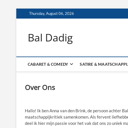
Skip
Thursday, August 06, 2026
to
content
Bal Dadig
CABARET & COMEDY
SATIRE & MAATSCHAPPI
Over Ons
Hallo! Ik ben Anna van den Brink, de persoon achter Bal
maatschappijkritiek samenkomen. Als fervent liefhebb
deel ik hier mijn passie voor het vak dat ons zo uniek ma