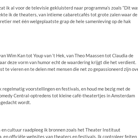
zat ik al voor de televisie gekluisterd naar programma’s zoals “Dit wa
te ik de theaters, van intieme cabaretcafés tot grote zalen waar de
etier met één welgeplaatste grap de hele samenleving op de hak
, van Wim Kan tot Youp van ‘t Hek, van Theo Maassen tot Claudia de
 waar deze vorm van humor echt de waardering krijgt die het verdient.
st te vieren en te delen met mensen die net zo gepassioneerd zijn ov
 regelmatig voorstellingen en festivals, en houd me bezig met de
omedy Central-optredens tot kleine café-theatertjes in Amsterdam
nagedacht wordt.
 en cultuur raadpleeg ik bronnen zoals het Theater Instituut
n officiële websites van theaters en festivals. Ik controleer feiten