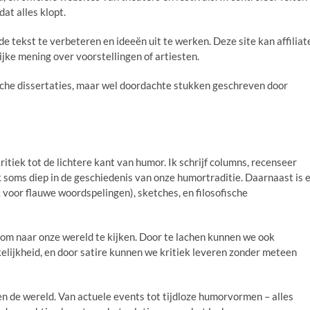
at alles klopt.
de tekst te verbeteren en ideeën uit te werken. Deze site kan affiliat
ijke mening over voorstellingen of artiesten.
ische dissertaties, maar wel doordachte stukken geschreven door
itiek tot de lichtere kant van humor. Ik schrijf columns, recenseer
k soms diep in de geschiedenis van onze humortraditie. Daarnaast is 
 voor flauwe woordspelingen), sketches, en filosofische
 om naar onze wereld te kijken. Door te lachen kunnen we ook
lijkheid, en door satire kunnen we kritiek leveren zonder meteen
n de wereld. Van actuele events tot tijdloze humorvormen – alles