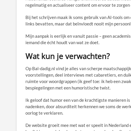
regelmatig en actualiseer content om ervoor te zorgen d
Bij het schrijven maak ik soms gebruik van AI-tools om 
links bevatten, maar dat beïnvloedt nooit mijn persoonl
Mijn aanpak is eerlijk en vanuit passie – geen academ
iemand die écht houdt van wat ze doet.
Wat kun je verwachten?
Op Bal-dadig.nl vind je alles van scherpe maatschappijkr
voorstellingen, deel interviews met cabaretiers, en dui
ruimte voor woordgrappen (ik geef toe: ik heb een zwak
bespiegelingen met een humoristische twist.
Ik geloof dat humor een van de krachtigste manieren is
nadenken, door absurditeit herkennen we soms de werke
oorlog te verklaren.
De website groeit mee met wat er speelt in Nederland e