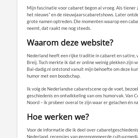
Mijn fascinatie voor cabaret begon al vroeg. Als tiener 
het nieuws” en de nieuwjaarscabaretshows. Later ontdek
grote namen optreden. Die momenten waarop een cabar
neemt, dat raakt me nog steeds.
Waarom deze website?
Nederland heeft een rijke traditie in cabaret en satire
Breij. Toch merkte ik dat er online weinig plekken zijn
Bal-dadig.nl ontstond vanuit mijn behoefte om deze kun
humor met een boodschap.
Ik volg de Nederlandse cabaretscene op de voet, bezoek
geschiedenis en ontwikkeling van ons humorvak. Van C
Noord – ik probeer overal te zijn waar er gelachen én 
Hoe werken we?
Voor de informatie die ik deel over cabaretgeschiedenis
Nederland, recensies van gerenommeerde cultuurmedia, e