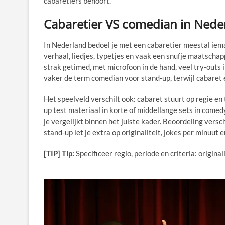
cabaretiers behoort.
Cabaretier VS comedian in Neder
In Nederland bedoel je met een cabaretier meestal iem
verhaal, liedjes, typetjes en vaak een snufje maatschap
strak getimed, met microfoon in de hand, veel try-outs i
vaker de term comedian voor stand-up, terwijl cabaret en
Het speelveld verschilt ook: cabaret stuurt op regie e
up test materiaal in korte of middellange sets in comedy
je vergelijkt binnen het juiste kader. Beoordeling versc
stand-up let je extra op originaliteit, jokes per minuut 
[TIP] Tip:
Specificeer regio, periode en criteria: original