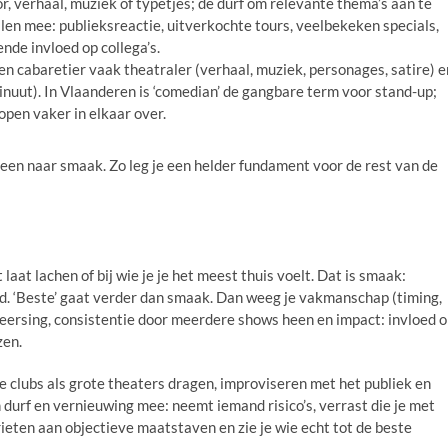
, verhaal, muziek of typetjes; de durf om relevante thema’s aan te
llen mee: publieksreactie, uitverkochte tours, veelbekeken specials,
ende invloed op collega’s.
n cabaretier vaak theatraler (verhaal, muziek, personages, satire) e
nuut). In Vlaanderen is ‘comedian’ de gangbare term voor stand-up;
open vaker in elkaar over.
alleen naar smaak. Zo leg je een helder fundament voor de rest van de
t laat lachen of bij wie je je het meest thuis voelt. Dat is smaak:
eid. ‘Beste’ gaat verder dan smaak. Dan weeg je vakmanschap (timing,
heersing, consistentie door meerdere shows heen en impact: invloed 
zen.
ne clubs als grote theaters dragen, improviseren met het publiek en
 durf en vernieuwing mee: neemt iemand risico’s, verrast die je met
ieten aan objectieve maatstaven en zie je wie echt tot de beste