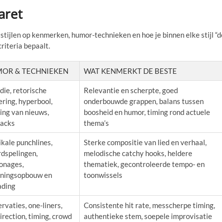
aret
stijlen op kenmerken, humor-technieken en hoe je binnen elke stijl “d
riteria bepaalt.
OR & TECHNIEKEN
WAT KENMERKT DE BESTE
die, retorische
Relevantie en scherpte, goed
ring, hyperbool,
onderbouwde grappen, balans tussen
ing van nieuws,
boosheid en humor, timing rond actuele
backs
thema’s
kale punchlines,
Sterke compositie van lied en verhaal,
dspelingen,
melodische catchy hooks, heldere
onages,
thematiek, gecontroleerde tempo- en
ningsopbouw en
toonwissels
ading
rvaties, one-liners,
Consistente hit rate, messcherpe timing,
irection, timing, crowd
authentieke stem, soepele improvisatie