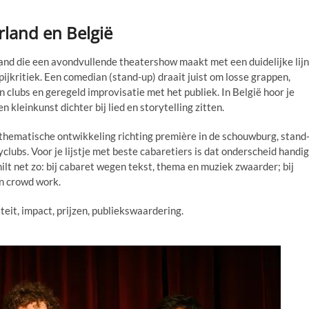
land en België
and die een avondvullende theatershow maakt met een duidelijke lijn
pijkritiek. Een comedian (stand-up) draait juist om losse grappen,
n clubs en geregeld improvisatie met het publiek. In België hoor je
 kleinkunst dichter bij lied en storytelling zitten.
n thematische ontwikkeling richting première in de schouwburg, stand
clubs. Voor je lijstje met beste cabaretiers is dat onderscheid handig
hilt net zo: bij cabaret wegen tekst, thema en muziek zwaarder; bij
en crowd work.
iteit, impact, prijzen, publiekswaardering.