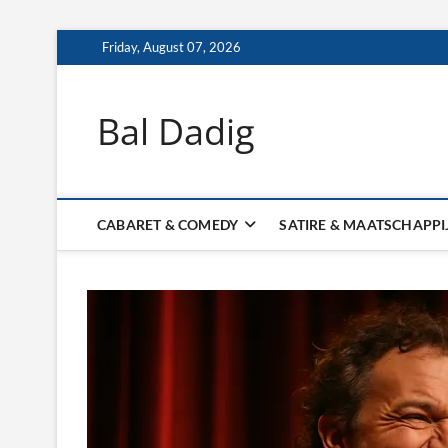
Skip
Friday, August 07, 2026
to
content
Bal Dadig
CABARET & COMEDY
SATIRE & MAATSCHAPPI