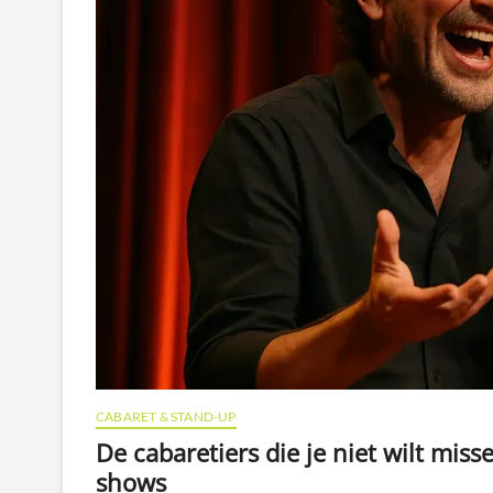
CABARET & STAND-UP
De cabaretiers die je niet wilt mi
shows