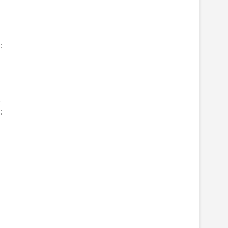
:
-
: