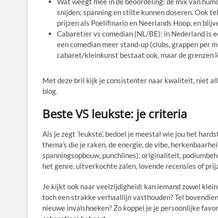
Wat weegt mee in de beoordeling: de mix van humor
snijden; spanning en stilte kunnen doseren. Ook te
prijzen als Poelifinario en Neerlands Hoop, en blijv
Cabaretier vs comedian (NL/BE): in Nederland is ee
een comedian meer stand-up (clubs, grappen per mi
cabaret/kleinkunst bestaat ook, maar de grenzen l
Met deze bril kijk je consistenter naar kwaliteit, niet 
blog.
Beste VS leukste: je criteria
Als je zegt ‘leukste’, bedoel je meestal wie jou het hards
thema’s die je raken, de energie, de vibe, herkenbaarh
spanningsopbouw, punchlines), originaliteit, podiumbe
het genre, uitverkochte zalen, lovende recensies of prij
Je kijkt ook naar veelzijdigheid: kan iemand zowel klei
toch een strakke verhaallijn vasthouden? Tel bovendien
nieuwe invalshoeken? Zo koppel je je persoonlijke favor