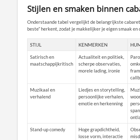
Stijlen en smaken binnen cab
Onderstaande tabel vergelijkt de belangrijkste cabaret
beste” herkent, zodat je makkelijker je eigen smaak en c
STIJL
KENMERKEN
HUM
Satirisch en
Actualiteit en politiek,
Paro
maatschappijkritisch
scherpe observaties,
omke
morele lading, ironie
fram
call
Muzikaal en
Liedjes en storytelling,
Muzi
verhalend
persoonlijke verhalen,
woor
emotie en herkenning
pers
span
ontl
Stand-up comedy
Hoge grapdichtheid,
Obse
losse vorm, interactie
misd