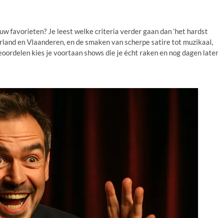
ouw favorieten? Je leest welke criteria verder gaan dan ‘het hardst
erland en Vlaanderen, en de smaken van scherpe satire tot muzikaal,
beoordelen kies je voortaan shows die je écht raken en nog dagen late