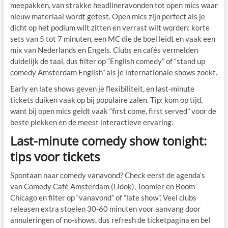
meepakken, van strakke headlineravonden tot open mics waar
nieuw materiaal wordt getest. Open mics zijn perfect als je
dicht op het podium wilt zitten en verrast wilt worden: korte
sets van 5 tot 7 minuten, een MC die de boel leidt en vaak een
mix van Nederlands en Engels. Clubs en cafés vermelden
duidelijk de taal, dus filter op “English comedy” of “stand up
comedy Amsterdam English” als je internationale shows zoekt.
Early en late shows geven je flexibiliteit, en last-minute
tickets duiken vaak op bij populaire zalen. Tip: kom op tijd,
want bij open mics geldt vaak “first come, first served” voor de
beste plekken en de meest interactieve ervaring.
Last-minute comedy show tonight:
tips voor tickets
Spontaan naar comedy vanavond? Check eerst de agenda’s
van Comedy Café Amsterdam (IJdok), Toomler en Boom
Chicago en filter op “vanavond” of “late show”. Veel clubs
releasen extra stoelen 30-60 minuten voor aanvang door
annuleringen of no-shows, dus refresh de ticketpagina en bel