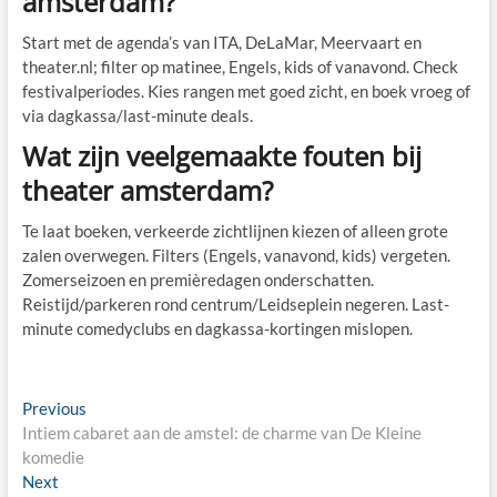
amsterdam?
Start met de agenda’s van ITA, DeLaMar, Meervaart en
theater.nl; filter op matinee, Engels, kids of vanavond. Check
festivalperiodes. Kies rangen met goed zicht, en boek vroeg of
via dagkassa/last-minute deals.
Wat zijn veelgemaakte fouten bij
theater amsterdam?
Te laat boeken, verkeerde zichtlijnen kiezen of alleen grote
zalen overwegen. Filters (Engels, vanavond, kids) vergeten.
Zomerseizoen en premièredagen onderschatten.
Reistijd/parkeren rond centrum/Leidseplein negeren. Last-
minute comedyclubs en dagkassa-kortingen mislopen.
Post
Previous
Previous
post:
Intiem cabaret aan de amstel: de charme van De Kleine
navigation
komedie
Next
Next