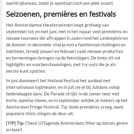
wachtrijkansen, zodat je spontaan toch een plek scoort.
Seizoenen, premières en festivals
Het Amsterdamse theaterseizoen loopt grofweg van
september tot en met juni, met in het najaar veel premières en
nieuwe tournees die aftrappen in zalen rond het Leidseplein en
de Amstel. In december vind je extra familievoorstellingen en
matinees, terwijl januari en februari vaak nieuwe producties
en hernemingen brengen na de feestdagen. De lente zit vol
highlights en voorbeschouwingen, met try-outs die je als
eerste kunt spotten.
In juni domineert het Holland Festival het aanbod met
internationaal toptheater, en in juli zie je bij Julidans volop
hedendaagse dans. De Parade strijkt in de zomer neer met
korte, speelse shows, en in september ontdek je makers op het
Amsterdam Fringe Festival. Tip: boek premières vroeg, want
populaire titels vliegen de deur uit.
[TIP] Tip:
Check UITagenda Amsterdam; filter op datum, genre
en buurt.