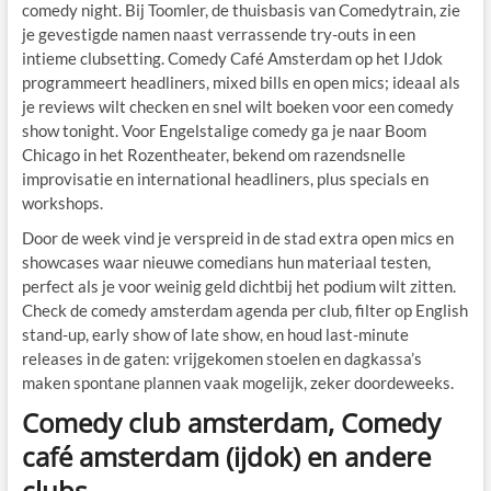
comedy night. Bij Toomler, de thuisbasis van Comedytrain, zie
je gevestigde namen naast verrassende try-outs in een
intieme clubsetting. Comedy Café Amsterdam op het IJdok
programmeert headliners, mixed bills en open mics; ideaal als
je reviews wilt checken en snel wilt boeken voor een comedy
show tonight. Voor Engelstalige comedy ga je naar Boom
Chicago in het Rozentheater, bekend om razendsnelle
improvisatie en international headliners, plus specials en
workshops.
Door de week vind je verspreid in de stad extra open mics en
showcases waar nieuwe comedians hun materiaal testen,
perfect als je voor weinig geld dichtbij het podium wilt zitten.
Check de comedy amsterdam agenda per club, filter op English
stand-up, early show of late show, en houd last-minute
releases in de gaten: vrijgekomen stoelen en dagkassa’s
maken spontane plannen vaak mogelijk, zeker doordeweeks.
Comedy club amsterdam, Comedy
café amsterdam (ijdok) en andere
clubs