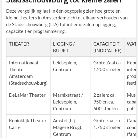
Deze vergelijking laat in één oogopslag zien hoe grote en
kleine theaters in Amsterdam zich tot elkaar verhouden-van
de Stadsschouwburg (ITA) tot intieme zalen-op ligging,
capaciteit en programmering.
THEATER
LIGGING /
CAPACITEIT
WAT 
BUURT
(INDICATIEF)
Internationaal
Leidseplein,
Grote Zaal ca.
Reper
Theater
Centrum
1.200 stoelen
inter
Amsterdam
produ
(Stadsschouwburg)
festi
DeLaMar Theater
Marnixstraat /
2 zalen: ca.
Music
Leidseplein,
950 en ca.
cabar
Centrum
600 stoelen
publi
Koninklijk Theater
Amstel (bij
Grote zaal ca.
Cabar
Carré
Magere Brug),
1.750 stoelen
conce
Centrum
(fami