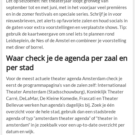
Let op seizoenen: het theaterjaar loopt grofweg van
september tot en met juni, met in het voorjaar veel premières
en in de zomer festivals en speciale series. Schrijf je in voor
nieuwsbrieven, zet alerts op favoriete zalen en houd socials in
de gaten voor extra voorstellingen en verplaatste shows. Tip:
gebruik de kaartweergave om snel iets te plannen rond
Leidseplein, de Nes of de Amstel en combineer je voorstelling
met diner of borrel.
Waar check je de agenda per zaal en
per stad
Voor de meest actuele theater agenda Amsterdam check je
eerst de programmapagina’s van de zalen zelf: Internationaal
Theater Amsterdam (Stadsschouwburg), Koninklijk Theater
Carré, DeLaMar, De Kleine Komedie, Frascati en Theater
Bellevue werken hun agenda’s dagelijks bij. Zoek je één
overzicht voor de hele stad, gebruik dan een stadsbrede
agenda of typ “amsterdam theater agenda” of “theater in
amsterdam” in je zoekbalk voor een up-to-date overzicht per
datum en wijk.