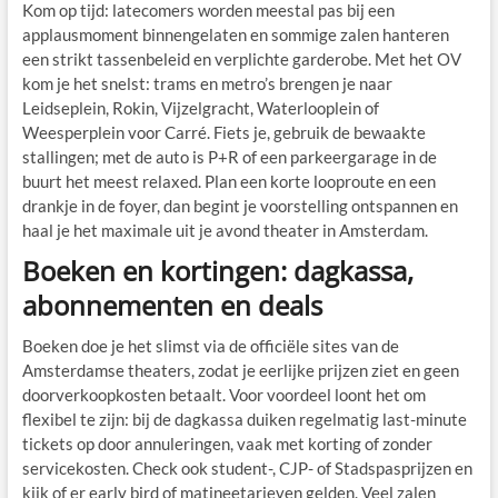
Kom op tijd: latecomers worden meestal pas bij een
applausmoment binnengelaten en sommige zalen hanteren
een strikt tassenbeleid en verplichte garderobe. Met het OV
kom je het snelst: trams en metro’s brengen je naar
Leidseplein, Rokin, Vijzelgracht, Waterlooplein of
Weesperplein voor Carré. Fiets je, gebruik de bewaakte
stallingen; met de auto is P+R of een parkeergarage in de
buurt het meest relaxed. Plan een korte looproute en een
drankje in de foyer, dan begint je voorstelling ontspannen en
haal je het maximale uit je avond theater in Amsterdam.
Boeken en kortingen: dagkassa,
abonnementen en deals
Boeken doe je het slimst via de officiële sites van de
Amsterdamse theaters, zodat je eerlijke prijzen ziet en geen
doorverkoopkosten betaalt. Voor voordeel loont het om
flexibel te zijn: bij de dagkassa duiken regelmatig last-minute
tickets op door annuleringen, vaak met korting of zonder
servicekosten. Check ook student-, CJP- of Stadspasprijzen en
kijk of er early bird of matineetarieven gelden. Veel zalen