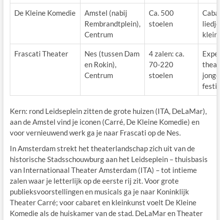
De Kleine Komedie
Amstel (nabij
Ca. 500
Cabar
Rembrandtplein),
stoelen
liedj
Centrum
klein
Frascati Theater
Nes (tussen Dam
4 zalen: ca.
Expe
en Rokin),
70-220
theat
Centrum
stoelen
jonge
festi
Kern: rond Leidseplein zitten de grote huizen (ITA, DeLaMar),
aan de Amstel vind je iconen (Carré, De Kleine Komedie) en
voor vernieuwend werk ga je naar Frascati op de Nes.
In Amsterdam strekt het theaterlandschap zich uit van de
historische Stadsschouwburg aan het Leidseplein – thuisbasis
van Internationaal Theater Amsterdam (ITA) – tot intieme
zalen waar je letterlijk op de eerste rij zit. Voor grote
publieksvoorstellingen en musicals ga je naar Koninklijk
Theater Carré; voor cabaret en kleinkunst voelt De Kleine
Komedie als de huiskamer van de stad. DeLaMar en Theater