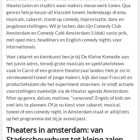
theaterzalen en studio’s waar makers nieuw werk tonen. Qua
genres heb je keuze uit klassiek toneel, hedendaags drama,
musicals, cabaret, stand-up comedy, improvisatie, dans en
jeugdvoorstellingen. Wil je lachen, dan zijn Comedy Club
Amsterdam en Comedy Café Amsterdam (IJdok) vaste prik,
met open mics, headliners en English comedy nights voor
internationals.
Voor cabaret en kleinkunst ben je bij De Kleine Komedie aan
het juiste adres, terwijl grote musicals en spektakelshows
vaak in Carré of een grotere theaterzaal landen. Heb je zin in
vernieuwend toneel of jonge makers, kijk dan naar Frascati en
productiehuizen die het experiment omarmen. Je vindt actuele
voorstellingen makkelijk via de theater agenda Amsterdam:
filter op genre, datum, matinee, “vanavond”, Engels of kids om
snel iets te plannen. Of je nu kiest voor cabaret, musical,
toneel of een comedy night, in Amsterdam staat er altijd iets
op het programma dat bij je avond past.
Theaters in amsterdam: van
Stadsschouwburg tot kleine zalen