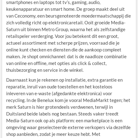
smartphones en laptops tot tv’s, gaming, audio,
keukenapparatuur en smart home. De groep maakt deel uit
van Ceconomy, een beursgenoteerde moedermaatschappij die
zich volledig richt op elektronicaretail. Ooit groeide Media-
Saturn uit binnen Metro Group, waarna het als zelfstandige
retailspeler verderging. Voor jou betekent dit een groot,
actueel assortiment met scherpe prijzen, voorraad die je
online kunt checken en diensten die de aankoop compleet
maken. Je shopt omnichannel: dat is de naadloze combinatie
van online en offline, met opties als click & collect,
thuisbezorging en service in de winkel.
Daarnaast kun je rekenen op installatie, extra garantie en
reparatie, inruil van oude toestellen en het kosteloos
inleveren van e-waste (afgedankte elektronica) voor
recycling. In de Benelux kom je vooral MediaMarkt tegen; het
merk Saturn is hier grotendeels verdwenen, terwijl in
Duitsland beide labels nog bestaan. Steeds vaker treedt
Media-Saturn ook op als platform: een marketplace is een
omgeving waar geselecteerde externe verkopers via dezelfde
shop aanbieden, zodat je meer keuze hebt. Met