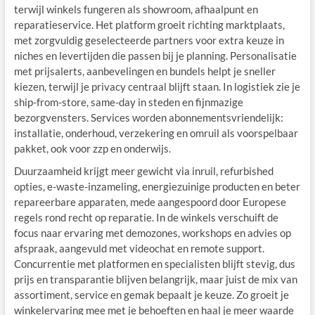
terwijl winkels fungeren als showroom, afhaalpunt en
reparatieservice. Het platform groeit richting marktplaats,
met zorgvuldig geselecteerde partners voor extra keuze in
niches en levertijden die passen bij je planning. Personalisatie
met prijsalerts, aanbevelingen en bundels helpt je sneller
kiezen, terwijl je privacy centraal blijft staan. In logistiek zie je
ship-from-store, same-day in steden en fijnmazige
bezorgvensters. Services worden abonnementsvriendelijk:
installatie, onderhoud, verzekering en omruil als voorspelbaar
pakket, ook voor zzp en onderwijs.
Duurzaamheid krijgt meer gewicht via inruil, refurbished
opties, e-waste-inzameling, energiezuinige producten en beter
repareerbare apparaten, mede aangespoord door Europese
regels rond recht op reparatie. In de winkels verschuift de
focus naar ervaring met demozones, workshops en advies op
afspraak, aangevuld met videochat en remote support.
Concurrentie met platformen en specialisten blijft stevig, dus
prijs en transparantie blijven belangrijk, maar juist de mix van
assortiment, service en gemak bepaalt je keuze. Zo groeit je
winkelervaring mee met je behoeften en haal je meer waarde