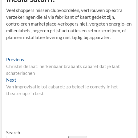
Veel shoppers missen clubvoordelen, vertrouwen op extra
verzekeringen die al via fabrikant of kaart gedekt zijn,
controleren marketplace-verkopers niet, vergeten energie- en
milieulabels, negeren prijsfluctuaties en retourtermijnen, of
plannen installatie/levering niet tijdig bij apparaten.
Post
Previous
Previous
post:
Christel de laat: herkenbaar brabants cabaret dat je laat
navigation
schaterlachen
Next
Next
post:
Van improvisatie tot cabaret: zo beleef je comedy in het
theater op z’n best
Search