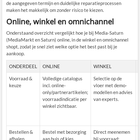
de aangegeven termijn en duidelijke reparatieprocessen
maken het makkelijk om zonder risico te kiezen.
Online, winkel en omnichannel
Onderstaand overzicht vergelijkt hoe je bij Media-Saturn
(MediaMarkt en Saturn) online, in de winkel en omnichannel
shopt, zodat je snel ziet welke optie het best past bij je
aankoop.
ONDERDEEL
ONLINE
WINKEL
Voorraad &
Volledige catalogus
Selectie op de
keuze
incl. online-
vloer met demo-
only/partnerartikelen;
modellen en advies
voorraadindicatie per
van experts.
winkel zichtbaar.
Bestellen &
Bestel met bezorging
Direct meenemen
afhalen
aan huis of kies
bij voorraad;