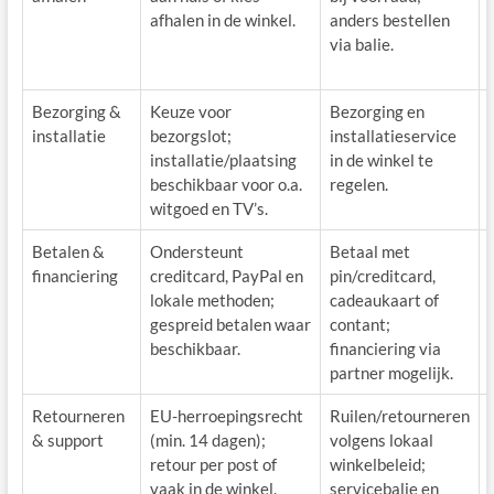
afhalen in de winkel.
anders bestellen
via balie.
Bezorging &
Keuze voor
Bezorging en
installatie
bezorgslot;
installatieservice
installatie/plaatsing
in de winkel te
beschikbaar voor o.a.
regelen.
witgoed en TV’s.
Betalen &
Ondersteunt
Betaal met
financiering
creditcard, PayPal en
pin/creditcard,
lokale methoden;
cadeaukaart of
gespreid betalen waar
contant;
beschikbaar.
financiering via
partner mogelijk.
Retourneren
EU-herroepingsrecht
Ruilen/retourneren
& support
(min. 14 dagen);
volgens lokaal
retour per post of
winkelbeleid;
vaak in de winkel.
servicebalie en