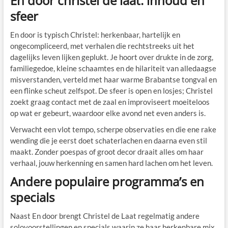
En door christel de laat: inhoud en
sfeer
En door is typisch Christel: herkenbaar, hartelijk en
ongecompliceerd, met verhalen die rechtstreeks uit het
dagelijks leven lijken geplukt. Je hoort over drukte in de zorg,
familiegedoe, kleine schaamtes en de hilariteit van alledaagse
misverstanden, verteld met haar warme Brabantse tongval en
een flinke scheut zelfspot. De sfeer is open en losjes; Christel
zoekt graag contact met de zaal en improviseert moeiteloos
op wat er gebeurt, waardoor elke avond net even anders is.
Verwacht een vlot tempo, scherpe observaties en die ene rake
wending die je eerst doet schaterlachen en daarna even stil
maakt. Zonder poespas of groot decor draait alles om haar
verhaal, jouw herkenning en samen hard lachen om het leven.
Andere populaire programma’s en
specials
Naast En door brengt Christel de Laat regelmatig andere
solovoorstellingen en specials waarin ze haar herkenbare mix