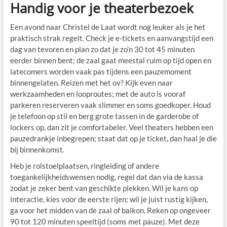
Handig voor je theaterbezoek
Een avond naar Christel de Laat wordt nog leuker als je het
praktisch strak regelt. Check je e-tickets en aanvangstijd een
dag van tevoren en plan zo dat je zo’n 30 tot 45 minuten
eerder binnen bent; de zaal gaat meestal ruim op tijd open en
latecomers worden vaak pas tijdens een pauzemoment
binnengelaten. Reizen met het ov? Kijk even naar
werkzaamheden en looproutes; met de auto is vooraf
parkeren reserveren vaak slimmer en soms goedkoper. Houd
je telefoon op stil en berg grote tassen in de garderobe of
lockers op, dan zit je comfortabeler. Veel theaters hebben een
pauzedrankje inbegrepen; staat dat op je ticket, dan haal je die
bij binnenkomst.
Heb je rolstoelplaatsen, ringleiding of andere
toegankelijkheidswensen nodig, regel dat dan via de kassa
zodat je zeker bent van geschikte plekken. Wil je kans op
interactie, kies voor de eerste rijen; wil je juist rustig kijken,
ga voor het midden van de zaal of balkon. Reken op ongeveer
90 tot 120 minuten speeltijd (soms met pauze). Met deze