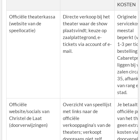
KOSTEN
Officiële theaterkassa
Directe verkoop bij het
Originele p
(website van de
theater waar de show
servicekos
speellocatie)
plaatsvindt; keuze op
meestal
zaalplattegrond, e-
beperkt (v
tickets via account of e-
1-3 per tic
mail.
bestelling).
Cabaretpri
liggen bij v
zalen circa
35, afhanke
van rang e
stad.
Officiële
Overzicht van speellijst
Je betaalt 
website/socials van
met links naar de
officiële pr
Christel de Laat
officiële
van het the
(doorverwijzingen)
verkooppagina’s van de
geen extra
theaters; verkoopt
kosten via
doorgaans niet zelf.
doorverwij