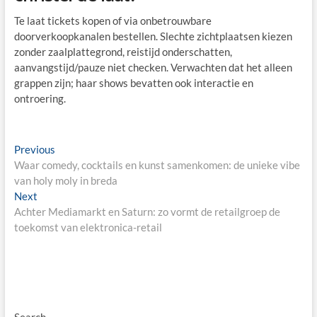
Te laat tickets kopen of via onbetrouwbare
doorverkoopkanalen bestellen. Slechte zichtplaatsen kiezen
zonder zaalplattegrond, reistijd onderschatten,
aanvangstijd/pauze niet checken. Verwachten dat het alleen
grappen zijn; haar shows bevatten ook interactie en
ontroering.
Post
Previous
Previous
post:
Waar comedy, cocktails en kunst samenkomen: de unieke vibe
navigation
van holy moly in breda
Next
Next
post:
Achter Mediamarkt en Saturn: zo vormt de retailgroep de
toekomst van elektronica-retail
Search