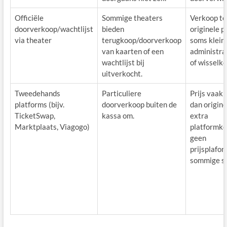
Officiële
Sommige theaters
Verkoop t
doorverkoop/wachtlijst
bieden
originele pr
via theater
terugkoop/doorverkoop
soms klein
van kaarten of een
administra
wachtlijst bij
of wisselko
uitverkocht.
Tweedehands
Particuliere
Prijs vaak 
platforms (bijv.
doorverkoop buiten de
dan origine
TicketSwap,
kassa om.
extra
Marktplaats, Viagogo)
platformko
geen
prijsplafond
sommige si