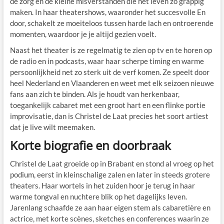
de zorg en de kleine misverstanden die het leven zo grappig
maken. In haar theatershows, waaronder het succesvolle En
door, schakelt ze moeiteloos tussen harde lach en ontroerende
momenten, waardoor je je altijd gezien voelt.
Naast het theater is ze regelmatig te zien op tv en te horen op
de radio en in podcasts, waar haar scherpe timing en warme
persoonlijkheid net zo sterk uit de verf komen. Ze speelt door
heel Nederland en Vlaanderen en weet met elk seizoen nieuwe
fans aan zich te binden. Als je houdt van herkenbaar,
toegankelijk cabaret met een groot hart en een flinke portie
improvisatie, dan is Christel de Laat precies het soort artiest
dat je live wilt meemaken.
Korte biografie en doorbraak
Christel de Laat groeide op in Brabant en stond al vroeg op het
podium, eerst in kleinschalige zalen en later in steeds grotere
theaters. Haar wortels in het zuiden hoor je terug in haar
warme tongval en nuchtere blik op het dagelijks leven.
Jarenlang schaafde ze aan haar eigen stem als cabaretière en
actrice, met korte scènes, sketches en conferences waarin ze