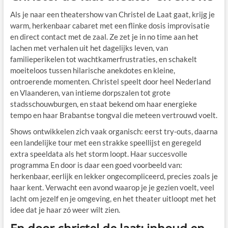
Als je naar een theatershow van Christel de Laat gaat, krijg je
warm, herkenbaar cabaret met een flinke dosis improvisatie
en direct contact met de zaal. Ze zet je in no time aan het
lachen met verhalen uit het dagelijks leven, van
familieperikelen tot wachtkamerfrustraties, en schakelt
moeiteloos tussen hilarische anekdotes en kleine,
ontroerende momenten. Christel speelt door heel Nederland
en Vlaanderen, van intieme dorpszalen tot grote
stadsschouwburgen, en staat bekend om haar energieke
tempo en haar Brabantse tongval die meteen vertrouwd voelt.
Shows ontwikkelen zich vaak organisch: eerst try-outs, daarna
een landelijke tour met een strakke speellijst en geregeld
extra speeldata als het storm loopt. Haar succesvolle
programma En door is daar een goed voorbeeld van:
herkenbaar, eerlijk en lekker ongecompliceerd, precies zoals je
haar kent. Verwacht een avond waarop je je gezien voelt, veel
lacht om jezelf en je omgeving, en het theater uitloopt met het
idee dat je haar zó weer wilt zien.